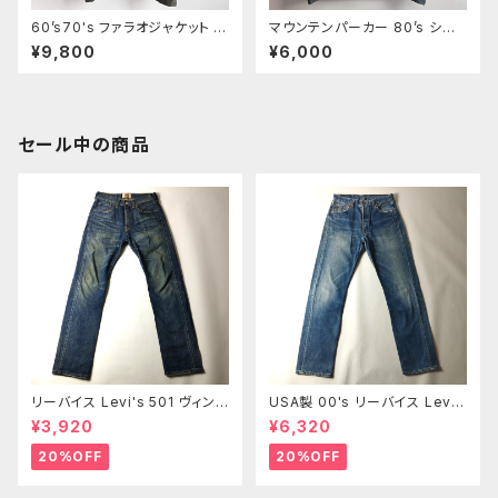
60’s70's ファラオジャケット シ
マウンテンパーカー 80’s シエ
アーズローバック Sears Oakb
ラデザイン SIERRA DESIGINS
¥9,800
¥6,000
rook Sportswear TALONジ
60/40クロス 8本杉 タータンチ
ップ 裏ボア 襟袖ニットリブ カー
ェック裏地 XL ブルー フェード
キ ヴィンテージ
ダメージジャンク
セール中の商品
リーバイス Levi's 501 ヴィンテ
USA製 00's リーバイス Lev
ージ加工 ボタンフライ レギュラ
i's 501 ボタンフライ ストレート
¥3,920
¥6,320
ーストレート センター501タグ
ジーンズ 赤タブ 紙パッチ 釦裏5
赤タブ 紙パッチ W28 m0412-
53 髭落ち W30 オールド m07
20%OFF
20%OFF
2
18-1