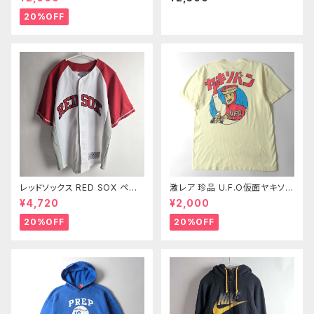
ンコールミニーマウスTシャツ X
グサイズXXL ブルー m1003-7
S ホワイト l0524-2
20%OFF
レッドソックス RED SOX ペド
激レア 珍品 U.F.O仮面ヤキソバ
ロイア ユニフォーム GENUINE
ン バックプリントTシャツ マイケ
¥4,720
¥2,000
MERCHANDISE 14/16 m080
ル富岡 イエロー 入手困難
6-16
20%OFF
20%OFF