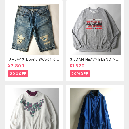
リーバイス Levi's SW501-00
GILDAN HEAVY BLEND ヘビ
43 13OZデニム ユーズドルック
ーブレンド プリントスウェットシ
¥2,800
¥1,520
ボタンフライ クラッシュ加工ハ
ャツ トレーナー 裏起毛 WHITH
ーフパンツ ショーツ L レディー
ARRAL PANTHERS アメフト X
20%OFF
20%OFF
ス m0723-7
L