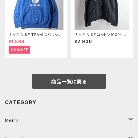
ナイキ NIKE TEAM スウッシュ
ナイキ NIKE コットン100％ デ
刺繍入 ベースボールチームプリ
ジタルロゴプリント フルジップス
¥1,584
¥2,900
ントスウェットパーカー プルオー
ウェットパーカー フーディー M
バー PREP BASEBALL S ブル
ブラック m0730-14
20%OFF
ー
商品一覧に戻る
CATEGORY
Men's