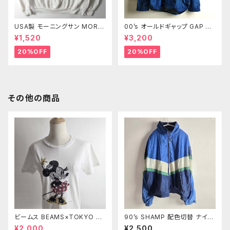
USA製 モーニングサン MORNI
00’s オールドギャップ GAP リ
NG SUN PETITE 90's プリン
ップストップナイロンジャケット
¥1,520
¥3,200
トスウェットシャツ トレーナー 2
メッシュライナー XL m0718-2
枚襟 葉っぱ ブドウ M ヴィンテ
3
20%OFF
20%OFF
ージ
その他の商品
ビームス BEAMS×TOKYO Di
90’s SHAMP 配色切替 ナイロ
sney SEA コットン100％ スパ
ンジャケット ライトアウター ビッ
¥2,000
¥2,500