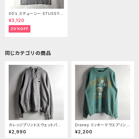
00's ステューシー STUSSY
オールドイングリッシュTシャツ
¥3,120
クルーネック S グレー メキシコ
製 m0514-35
20%OFF
同じカテゴリの商品
カレッジプリントスウェットパー
Disney ミッキーマウスプリント
カー チャンピオン Champion×
クルーネックスウェットシャツ ト
¥2,990
¥2,200
FIELDHOUSEコラボ MONTA
レーナー 裏起毛 M グリーン m
NA STATE ハーフジップ 裏起
0924-8