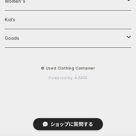
Clothing
Women's
T-shirt
Clothing
Kid’s
Shirt
Jackets
Goods
Sweatshirt
Sweaters
Bag
© Used Clothing Container
Hooded Sweatshirt
Pants
Powered by
Sweater
T-shirts
Jackets
shirts
Overalls
Sweatshirt
ショップに質問する