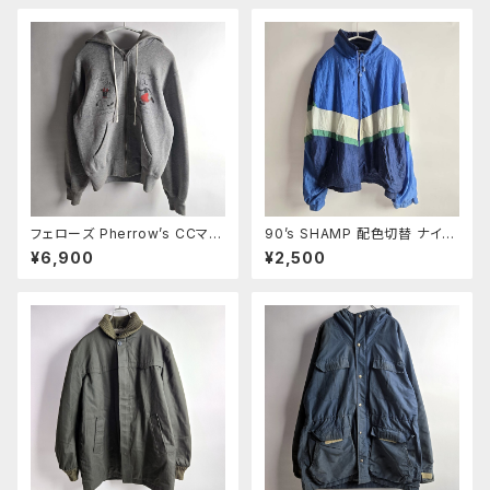
毛 M グレー
フェローズ Pherrow’s CCマス
90’s SHAMP 配色切替 ナイロ
ターズ ポパイ×オリーブプリント
ンジャケット ライトアウター ビッ
¥6,900
¥2,500
フルジップスウェットパーカー 裏
グサイズXXL ブルー m1003-7
起毛 ユニバーサルZIP M グレ
ー m0924-16