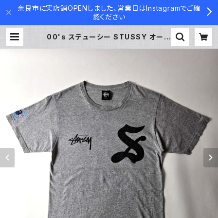
奈良市に実店舗OPENしました、営業日はInstagramでご確
認ください
00's ステューシー STUSSY オール
ドイングリッシュTシャツ クルーネッ
ク S グレー メキシコ製 m0514-35
| Used Clothing Container