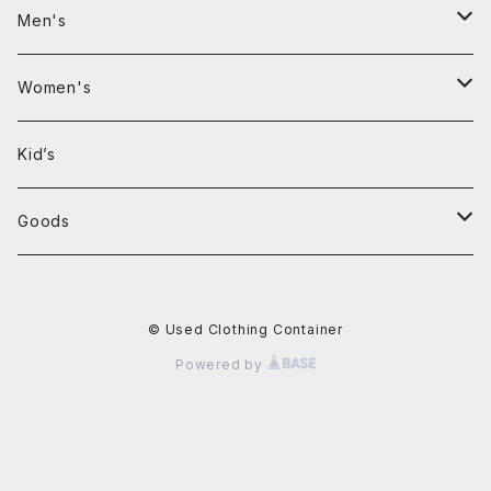
Men's
Clothing
Women's
T-shirt
Clothing
Kid’s
Shirt
Jackets
Goods
Sweatshirt
Sweaters
Bag
© Used Clothing Container
Hooded Sweatshirt
Pants
Powered by
Sweater
T-shirts
Jackets
shirts