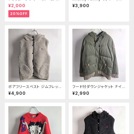
ラボ コットン100％ リトルミィプ
スビッグプリントスウェットシャツ
¥2,000
¥3,900
リントTシャツ 半袖 38 ホワイト
トレーナー バッドウイング袖 ワ
l0524-3
ッペン ミニ裏毛 F イエロー Wo
20%OFF
men’s ｍ0924-4
ボアフリースベスト ジムフレック
フード付ダウンジャケット ナイキ
ス Gymphlex BOA ロゴ刺繍
NIKE ダウンパーカー ワッペン
¥4,900
¥2,990
フード付き 16 ベージュ ユニセ
付 袖ウエストリブ 防寒 アウタ
ックス着用可 程度良好
ー L カーキ レディース