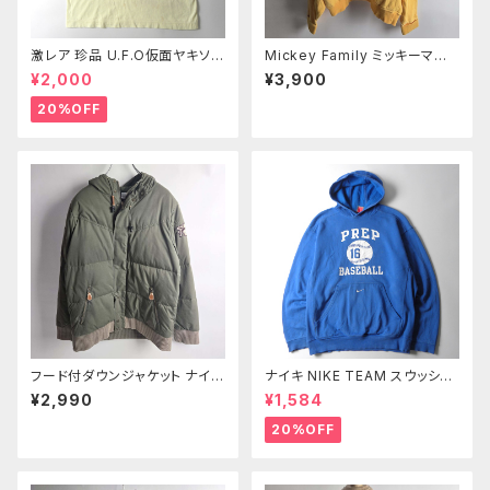
激レア 珍品 U.F.O仮面ヤキソバ
Mickey Family ミッキーマウ
ン バックプリントTシャツ マイケ
スビッグプリントスウェットシャツ
¥2,000
¥3,900
ル富岡 イエロー 入手困難
トレーナー バッドウイング袖 ワ
ッペン ミニ裏毛 F イエロー Wo
20%OFF
men’s ｍ0924-4
フード付ダウンジャケット ナイキ
ナイキ NIKE TEAM スウッシュ
NIKE ダウンパーカー ワッペン
刺繍入 ベースボールチームプリ
¥2,990
¥1,584
付 袖ウエストリブ 防寒 アウタ
ントスウェットパーカー プルオー
ー L カーキ レディース
バー PREP BASEBALL S ブル
20%OFF
ー