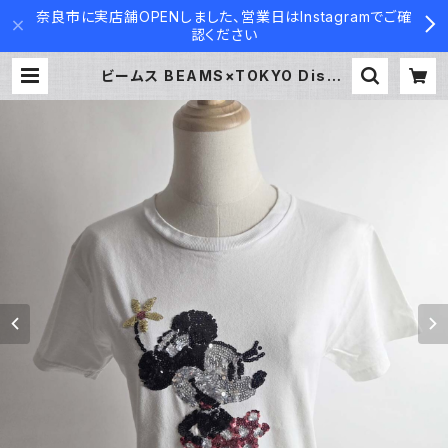
奈良市に実店舗OPENしました、営業日はInstagramでご確
認ください
ビームス BEAMS×TOKYO Disne
y SEA コットン100％ スパンコール
ミニーマウスTシャツ XS ホワイト l0
524-2 | Used Clothing Contai
ner