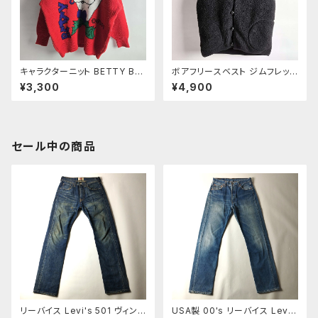
キャラクターニット BETTY BO
ボアフリースベスト ジムフレック
OP ベティブープ クルーネック
ス Gymphlex BOA ロゴ刺繍
¥3,300
¥4,900
セーター フリー レッド 昭和レト
フード付き 16 ブラック ユニセッ
ロ 国産ヴィンテージ ユニセック
クス着用可 程度良好
ス着用可
セール中の商品
リーバイス Levi's 501 ヴィンテ
USA製 00's リーバイス Lev