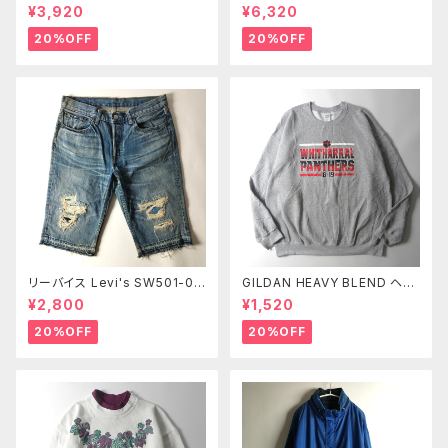
ージ加工 ボタンフライ レギュラ
i's 501 ボタンフライ ストレート
¥3,920
¥6,320
ーストレート センター501タグ
ジーンズ 赤タブ 紙パッチ 釦裏5
赤タブ 紙パッチ W28 m0412-
53 髭落ち W30 オールド m07
20%OFF
20%OFF
2
18-1
リーバイス Levi's SW501-00
GILDAN HEAVY BLEND ヘビ
43 13OZデニム ユーズドルック
ーブレンド プリントスウェットシ
¥2,800
¥1,520
ボタンフライ クラッシュ加工ハ
ャツ トレーナー 裏起毛 WHITH
ーフパンツ ショーツ L レディー
ARRAL PANTHERS アメフト X
20%OFF
20%OFF
ス m0723-7
L