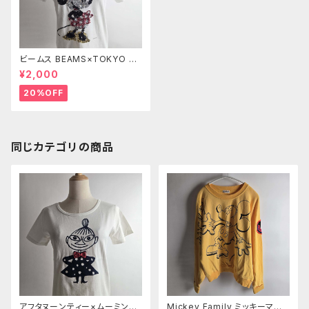
ビームス BEAMS×TOKYO Di
sney SEA コットン100％ スパ
¥2,000
ンコールミニーマウスTシャツ X
S ホワイト l0524-2
20%OFF
同じカテゴリの商品
アフタヌーンティー×ムーミンコ
Mickey Family ミッキーマウ