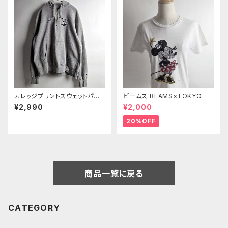
カレッジプリントスウェットパー
ビームス BEAMS×TOKYO Di
カー チャンピオン Champion×
sney SEA コットン100％ スパ
¥2,990
¥2,000
FIELDHOUSEコラボ MONTA
ンコールミニーマウスTシャツ X
NA STATE ハーフジップ 裏起
S ホワイト l0524-2
20%OFF
毛 M グレー
商品一覧に戻る
CATEGORY