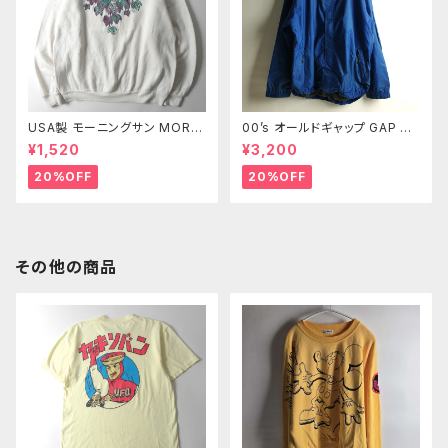
USA製 モーニングサン MORNI
00’s オールドギャップ GAP リ
NG SUN PETITE 90's プリン
ップストップナイロンジャケット
¥1,520
¥3,200
トスウェットシャツ トレーナー 2
メッシュライナー XL m0718-2
枚襟 葉っぱ ブドウ M ヴィンテ
3
20%OFF
20%OFF
ージ
その他の商品