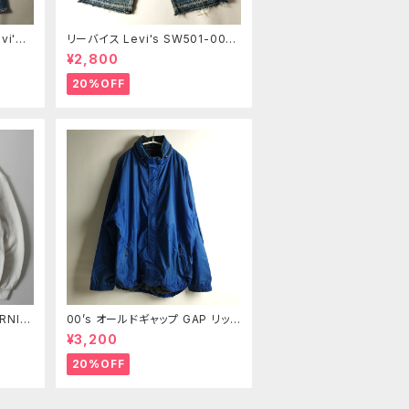
i's 5
リーバイス Levi's SW501-004
ジーン
3 13OZデニム ユーズドルック ボ
¥2,800
3 髭落
タンフライ クラッシュ加工ハーフパ
1
ンツ ショーツ L レディース m072
20%OFF
3-7
RNIN
00’s オールドギャップ GAP リップ
リントス
ストップナイロンジャケット メッシ
¥3,200
2枚襟
ュライナー XL m0718-23
ジ
20%OFF