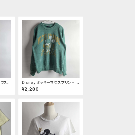
ーマウスビ
Disney ミッキーマウスプリント ク
 トレ
ルーネックスウェットシャツ トレー
¥2,200
ッペン
ナー 裏起毛 M グリーン m0924-
n’s
8