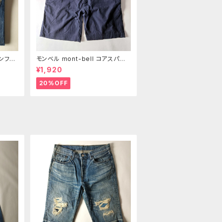
タンフラ
モンベル mont-bell コアスパン
ジーン
ショーツ ハーフパンツ ストレッチ
¥1,920
ッチ W
ベルト付き S ネイビー m0801-9
20%OFF