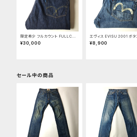
限定希少 フルカウント FULLCOU
エヴィス EVISU 2001 ボ
NT 2000LIMITED EDITION 01
イ 白カモメ 虎耳セルビッジ
¥30,000
¥8,900
05 ボタンフライ セルビッジジーン
ズ 赤タブ 革パッチ 2色ステ
ズ ジンバブエ 青タブ 革パッチ W3
31 髭蜂の巣 m0825-2
2 m0825-1
セール中の商品