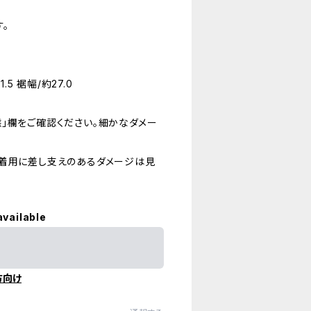
。
.5 裾幅/約27.0
」欄をご確認ください。細かなダメー
が着用に差し支えのあるダメージは見
available
方向け