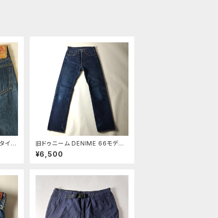
5タイプ
旧ドゥニーム DENIME 66モデル
ーサル
ボタンフライ セルビッジジーンズ
¥6,500
チ W2
赤耳 赤タブ 紙パッチ W30 髭蜂の
5-4
巣 オリゾンティ期 m0825-3