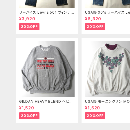
リーバイス Levi's 501 ヴィンテー
USA製 00's リーバイス Lev
ジ加工 ボタンフライ レギュラース
01 ボタンフライ ストレート
¥3,920
¥6,320
トレート センター501タグ 赤タブ
ズ 赤タブ 紙パッチ 釦裏55
紙パッチ W28 m0412-2
ち W30 オールド m0718-
20%OFF
20%OFF
GILDAN HEAVY BLEND ヘビー
USA製 モーニングサン MO
ブレンド プリントスウェットシャツ
G SUN PETITE 90's プ
¥1,520
¥1,520
トレーナー 裏起毛 WHITHARRA
ウェットシャツ トレーナー 
L PANTHERS アメフト XL
葉っぱ ブドウ M ヴィンテー
20%OFF
20%OFF