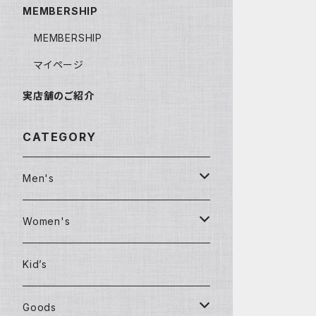
MEMBERSHIP
MEMBERSHIP
マイページ
実店舗のご紹介
CATEGORY
Men's
Clothing
Women's
T-shirt
Clothing
Kid’s
Shirt
Jackets
Goods