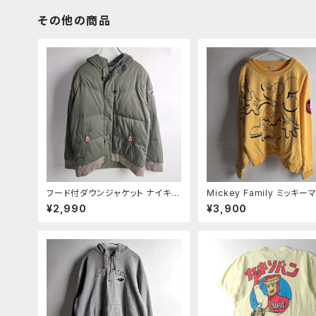
その他の商品
フード付ダウンジャケット ナイキ N
Mickey Family ミッキ
IKE ダウンパーカー ワッペン付 袖
ッグプリントスウェットシャツ
¥2,990
¥3,900
ウエストリブ 防寒 アウター L カー
ーナー バッドウイング袖 ワ
キ レディース
ミニ裏毛 F イエロー Wome
ｍ0924-4