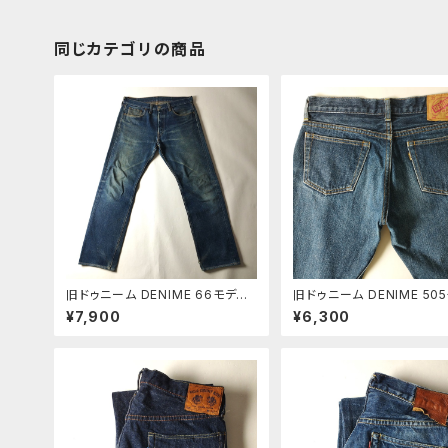
同じカテゴリの商品
旧ドゥニーム DENIME 66モデル
旧ドゥニーム DENIME 50
ボタンフライ セルビッジジーンズ
セルビッジジーンズ ユニバ
¥7,900
¥6,300
赤耳 赤タブ 紙パッチ W実寸91cm
ジッパー 赤耳 黒タブ 紙パッ
髭蜂の巣 m0825-5
9 髭蜂の巣 シンズ期 m082