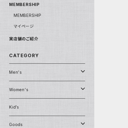
MEMBERSHIP
MEMBERSHIP
マイページ
実店舗のご紹介
CATEGORY
Men's
Clothing
Women's
T-shirt
Clothing
Kid’s
Shirt
Jackets
Goods