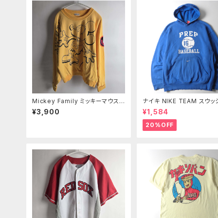
Mickey Family ミッキーマウスビ
ナイキ NIKE TEAM スウ
ッグプリントスウェットシャツ トレ
繍入 ベースボールチームプ
¥3,900
¥1,584
ーナー バッドウイング袖 ワッペン
スウェットパーカー プルオ
ミニ裏毛 F イエロー Women’s
PREP BASEBALL S ブル
20%OFF
ｍ0924-4