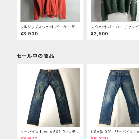
フルジップスウェットパーカー ザノ
スウェットパーカー チャンピ
ースフェイス THE NORTH FACE
hampion プルオーバー フ
¥3,900
¥2,500
フーディー ロゴプリント 裏起毛 ア
ー スリーブ＆フードロゴ入
ウトドア 大きいサイズXXL オレン
S グリーン
ジ
セール中の商品
リーバイス Levi's 501 ヴィンテー
USA製 00's リーバイス Lev
ジ加工 ボタンフライ レギュラース
01 ボタンフライ ストレート
¥3,920
¥6,320