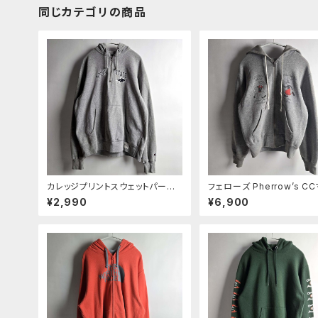
同じカテゴリの商品
カレッジプリントスウェットパーカ
フェローズ Pherrow’s C
ー チャンピオン Champion×FIE
ーズ ポパイ×オリーブプリン
¥2,990
¥6,900
LDHOUSEコラボ MONTANA S
ジップスウェットパーカー 
TATE ハーフジップ 裏起毛 M グ
ユニバーサルZIP M グレー 
レー
4-16