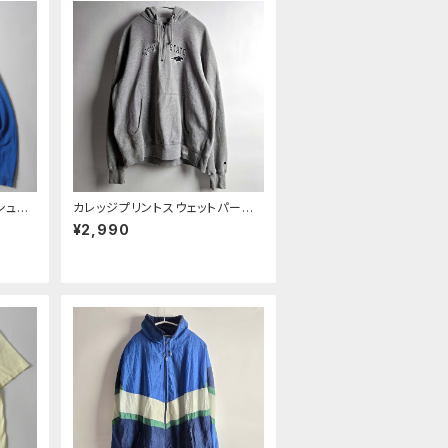
ッシュ刺
カレッジプリントスウェットパーカ
リント
ー チャンピオン Champion×FIE
¥2,990
ーバー
LDHOUSEコラボ MONTANA S
ー
TATE ハーフジップ 裏起毛 M グ
レー