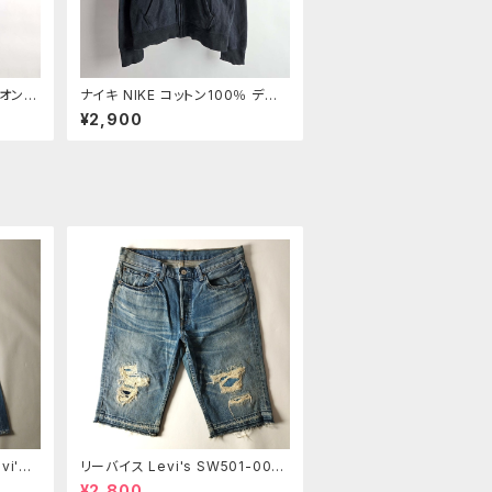
オン C
ナイキ NIKE コットン100％ デジ
ーディ
タルロゴプリント フルジップスウェ
¥2,900
 裏起毛
ットパーカー フーディー M ブラッ
ク m0730-14
i's 5
リーバイス Levi's SW501-004
ジーン
3 13OZデニム ユーズドルック ボ
¥2,800