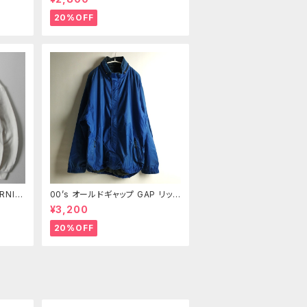
3 髭落
タンフライ クラッシュ加工ハーフパ
1
ンツ ショーツ L レディース m072
20%OFF
3-7
RNIN
00’s オールドギャップ GAP リップ
リントス
ストップナイロンジャケット メッシ
¥3,200
2枚襟
ュライナー XL m0718-23
ジ
20%OFF