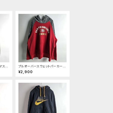
Cマスタ
プルオーバースウェットパーカー N
トフル
FL サンフランシスコ49ERS ロゴ
¥2,900
裏起毛
プリント ラグランスリーブ 裏起毛
m092
フーディー 2XL レッド×杢グレー
良品