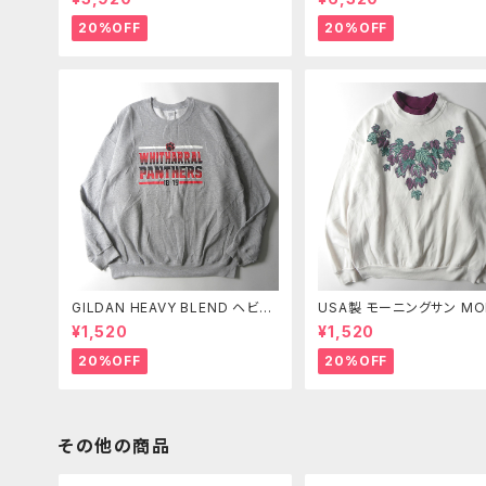
トレート センター501タグ 赤タブ
ズ 赤タブ 紙パッチ 釦裏55
紙パッチ W28 m0412-2
ち W30 オールド m0718-
20%OFF
20%OFF
GILDAN HEAVY BLEND ヘビー
USA製 モーニングサン MO
ブレンド プリントスウェットシャツ
G SUN PETITE 90's プ
¥1,520
¥1,520
トレーナー 裏起毛 WHITHARRA
ウェットシャツ トレーナー 
L PANTHERS アメフト XL
葉っぱ ブドウ M ヴィンテー
20%OFF
20%OFF
その他の商品