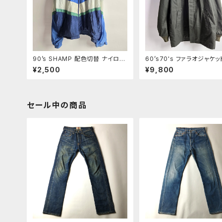
90’s SHAMP 配色切替 ナイロン
60’s70's ファラオジャケッ
ジャケット ライトアウター ビッグサ
ーズローバック Sears Oak
¥2,500
¥9,800
イズXXL ブルー m1003-7
k Sportswear TALON
ボア 襟袖ニットリブ カーキ 
テージ
セール中の商品