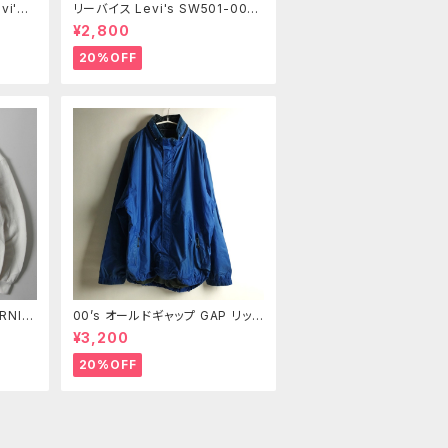
i's 5
リーバイス Levi's SW501-004
ジーン
3 13OZデニム ユーズドルック ボ
¥2,800
3 髭落
タンフライ クラッシュ加工ハーフパ
1
ンツ ショーツ L レディース m072
20%OFF
3-7
RNIN
00’s オールドギャップ GAP リップ
リントス
ストップナイロンジャケット メッシ
¥3,200
2枚襟
ュライナー XL m0718-23
ジ
20%OFF