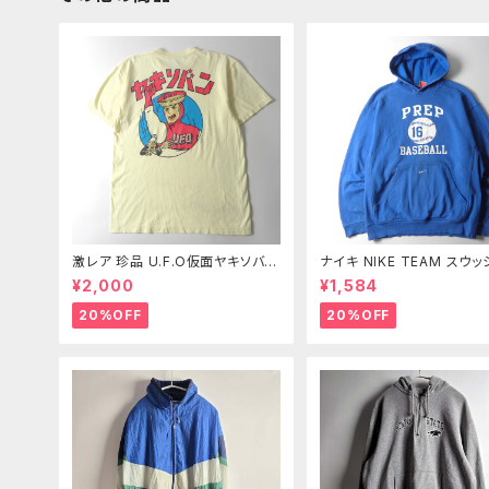
激レア 珍品 U.F.O仮面ヤキソバン
ナイキ NIKE TEAM スウ
バックプリントTシャツ マイケル富
繍入 ベースボールチームプ
¥2,000
¥1,584
岡 イエロー 入手困難
スウェットパーカー プルオ
PREP BASEBALL S ブル
20%OFF
20%OFF