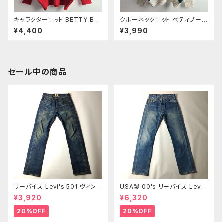
キャラクターニット BETTY BO
クルーネックニット ベティブープ
OP ベティブープ ベティちゃん
BETTY BOOP キャラクター総
¥4,400
¥3,990
セーター レッド 昭和レトロ 国産
柄セーター M ホワイト 昭和レト
ヴィンテージ 日本製 ユニセック
ロ国産ヴィンテージ ユニセック
ス着用可
ス着用可
セール中の商品
リーバイス Levi's 501 ヴィンテ
USA製 00's リーバイス Lev
ージ加工 ボタンフライ レギュラ
i's 501 ボタンフライ ストレート
¥3,920
¥6,320
ーストレート センター501タグ
ジーンズ 赤タブ 紙パッチ 釦裏5
赤タブ 紙パッチ W28 m0412-
53 髭落ち W30 オールド m07
20%OFF
20%OFF
2
18-1