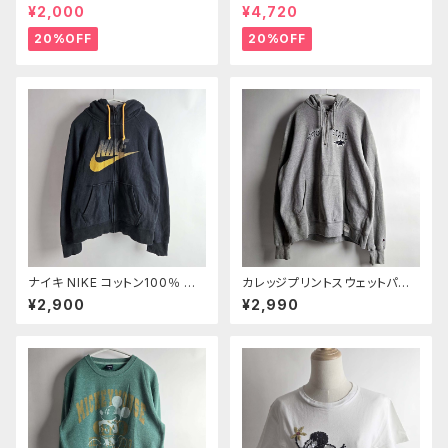
ン バックプリントTシャツ マイケ
ロイア ユニフォーム GENUINE
¥2,000
¥4,720
ル富岡 イエロー 入手困難
MERCHANDISE 14/16 m080
6-16
20%OFF
20%OFF
ナイキ NIKE コットン100％ デ
カレッジプリントスウェットパー
ジタルロゴプリント フルジップス
カー チャンピオン Champion×
¥2,900
¥2,990
ウェットパーカー フーディー M
FIELDHOUSEコラボ MONTA
ブラック m0730-14
NA STATE ハーフジップ 裏起
毛 M グレー