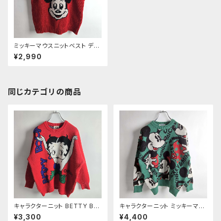
ミッキーマウスニットベスト ディ
ズニー Walt Disney Producti
¥2,990
ons American World レッド
昭和レトロ 国産ヴィンテージ ユ
ニセックス着用可
同じカテゴリの商品
キャラクターニット BETTY BO
キャラクターニット ミッキーマウ
OP ベティブープ クルーネック
ス ディズニー YOSHIMURA ウ
¥3,300
¥4,400
セーター フリー レッド 昭和レト
ール混 クルーネック 総柄 セー