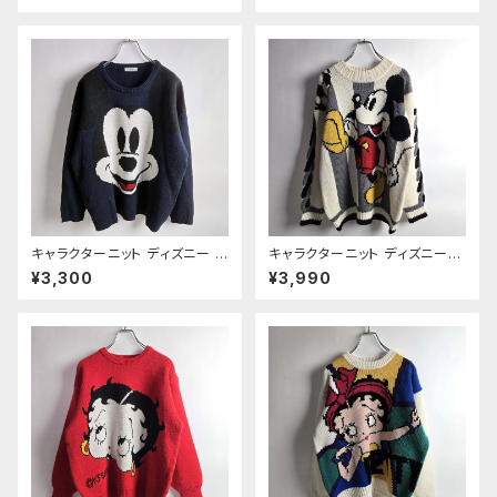
ロ 国産ヴィンテージ ユニセック
ター グリーン 日本製 レトロ 国
ス着用可
産ヴィンテージ
キャラクターニット ディズニー D
キャラクターニット ディズニー
isney ミッキーマウス クルーネ
黒目 ミッキーマウス ERNY クル
¥3,300
¥3,990
ック セーター 黒目 ビッグフェイ
ーネック セーター 袖3D編 M
ス 大きいサイズ 4L ネイビー レ
ホワイト 国産ヴィンテージ ユニ
ディース
セックス着用可