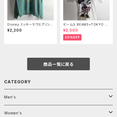
Disney ミッキーマウスプリント
ビームス BEAMS×TOKYO Di
クルーネックスウェットシャツ ト
sney SEA コットン100％ スパ
¥2,200
¥2,000
レーナー 裏起毛 M グリーン m
ンコールミニーマウスTシャツ X
0924-8
S ホワイト l0524-2
20%OFF
商品一覧に戻る
CATEGORY
Men's
Clothing
Women's