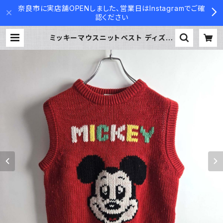
奈良市に実店舗OPENしました、営業日はInstagramでご確
認ください
ミッキーマウスニットベスト ディズニ
ー Walt Disney Productions A
merican World レッド 昭和レトロ
国産ヴィンテージ ユニセックス着用可
| Used Clothing Container