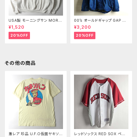
USA製 モーニングサン MORNI
00’s オールドギャップ GAP リ
NG SUN PETITE 90's プリン
ップストップナイロンジャケット
¥1,520
¥3,200
トスウェットシャツ トレーナー 2
メッシュライナー XL m0718-2
枚襟 葉っぱ ブドウ M ヴィンテ
3
20%OFF
20%OFF
ージ
その他の商品
激レア 珍品 U.F.O仮面ヤキソバ
レッドソックス RED SOX ペド