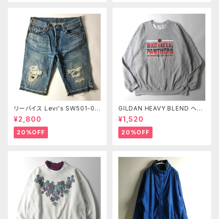
リーバイス Levi's SW501-00
GILDAN HEAVY BLEND ヘビ
43 13OZデニム ユーズドルック
ーブレンド プリントスウェットシ
¥2,800
¥1,520
ボタンフライ クラッシュ加工ハ
ャツ トレーナー 裏起毛 WHITH
ーフパンツ ショーツ L レディー
ARRAL PANTHERS アメフト X
20%OFF
20%OFF
ス m0723-7
L