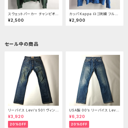
スウェットパーカー チャンピオン
カッパ Kappa ロゴ刺繍 フルジ
Champion プルオーバー フー
ップスウェットパーカー エルボ
¥2,500
¥2,900
ディー スリーブ＆フードロゴ入
ーパッチ L ブルー m0730-16
裏起毛 S グリーン
セール中の商品
リーバイス Levi's 501 ヴィンテ
USA製 00's リーバイス Lev
ージ加工 ボタンフライ レギュラ
i's 501 ボタンフライ ストレート
¥3,920
¥6,320
ーストレート センター501タグ
ジーンズ 赤タブ 紙パッチ 釦裏5
赤タブ 紙パッチ W28 m0412-
53 髭落ち W30 オールド m07
20%OFF
20%OFF
2
18-1