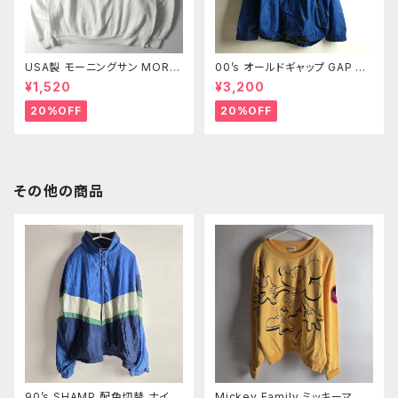
USA製 モーニングサン MORNI
00’s オールドギャップ GAP リ
NG SUN PETITE 90's プリン
ップストップナイロンジャケット
¥1,520
¥3,200
トスウェットシャツ トレーナー 2
メッシュライナー XL m0718-2
枚襟 葉っぱ ブドウ M ヴィンテ
3
20%OFF
20%OFF
ージ
その他の商品
90’s SHAMP 配色切替 ナイロ
Mickey Family ミッキーマウ