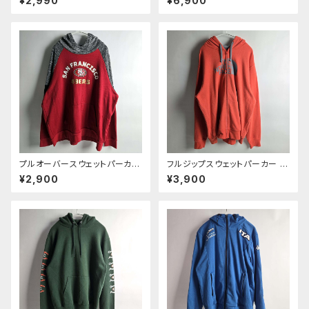
¥2,990
¥6,900
FIELDHOUSEコラボ MONTA
フルジップスウェットパーカー 裏
NA STATE ハーフジップ 裏起
起毛 ユニバーサルZIP M グレ
毛 M グレー
ー m0924-16
プルオーバースウェットパーカー
フルジップスウェットパーカー ザ
NFL サンフランシスコ49ERS
ノースフェイス THE NORTH F
¥2,900
¥3,900
ロゴプリント ラグランスリーブ
ACE フーディー ロゴプリント 裏
裏起毛 フーディー 2XL レッド×
起毛 アウトドア 大きいサイズXX
杢グレー 良品
L オレンジ