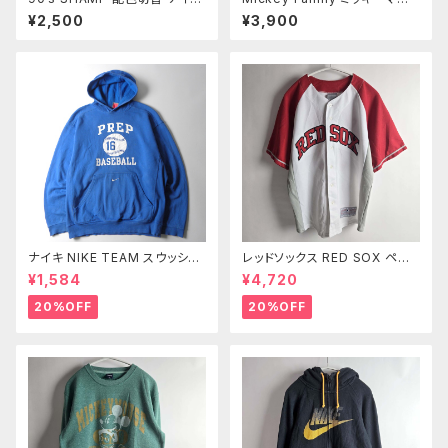
ンジャケット ライトアウター ビッ
スビッグプリントスウェットシャツ
¥2,500
¥3,900
グサイズXXL ブルー m1003-7
トレーナー バッドウイング袖 ワ
ッペン ミニ裏毛 F イエロー Wo
men’s ｍ0924-4
ナイキ NIKE TEAM スウッシュ
レッドソックス RED SOX ペド
刺繍入 ベースボールチームプリ
ロイア ユニフォーム GENUINE
¥1,584
¥4,720
ントスウェットパーカー プルオー
MERCHANDISE 14/16 m080
バー PREP BASEBALL S ブル
6-16
20%OFF
20%OFF
ー