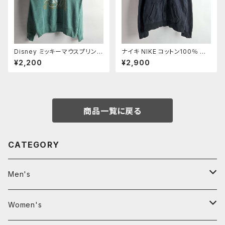
Disney ミッキーマウスプリント
ナイキ NIKE コットン100％ デ
クルーネックスウェットシャツ ト
ジタルロゴプリント フルジップス
¥2,200
¥2,900
レーナー 裏起毛 M グリーン m
ウェットパーカー フーディー M
0924-8
ブラック m0730-14
商品一覧に戻る
CATEGORY
Men's
Clothing
Women's