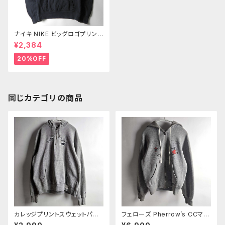
ナイキ NIKE ビッグロゴプリント
スウェットパーカー プルオーバ
¥2,384
ー スウッシュ AIR エア 裏起毛
スポーツにも S ブラック
20%OFF
同じカテゴリの商品
カレッジプリントスウェットパー
フェローズ Pherrow’s CCマス
カー チャンピオン Champion×
ターズ ポパイ×オリーブプリント