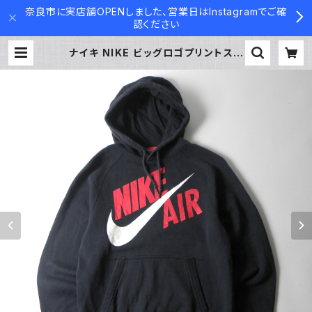
奈良市に実店舗OPENしました、営業日はInstagramでご確
認ください
ナイキ NIKE ビッグロゴプリントスウ
ェットパーカー プルオーバー スウッ
シュ AIR エア 裏起毛 スポーツにも
S ブラック | Used Clothing Cont
ainer