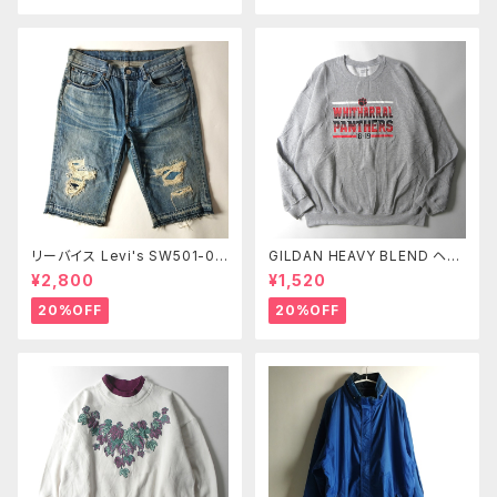
リーバイス Levi's SW501-00
GILDAN HEAVY BLEND ヘビ
43 13OZデニム ユーズドルック
ーブレンド プリントスウェットシ
¥2,800
¥1,520
ボタンフライ クラッシュ加工ハ
ャツ トレーナー 裏起毛 WHITH
ーフパンツ ショーツ L レディー
ARRAL PANTHERS アメフト X
20%OFF
20%OFF
ス m0723-7
L