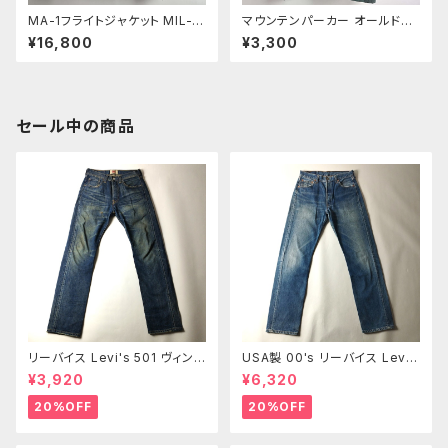
MA-1フライトジャケット MIL-J
マウンテンパーカー オールドユ
82790J アルファALPHA IND
ニクロ UNIQLO 裏キルティン
¥16,800
¥3,300
USTRIES リバーシブル IDEAL
グ 防寒 ハーフコート アウター
ジップ XXL ブラック 90's 当時
L グリーン アウトドアにも
物 ヴィンテージ USA製
セール中の商品
リーバイス Levi's 501 ヴィンテ
USA製 00's リーバイス Lev
ージ加工 ボタンフライ レギュラ
i's 501 ボタンフライ ストレート
¥3,920
¥6,320
ーストレート センター501タグ
ジーンズ 赤タブ 紙パッチ 釦裏5
赤タブ 紙パッチ W28 m0412-
53 髭落ち W30 オールド m07
20%OFF
20%OFF
2
18-1