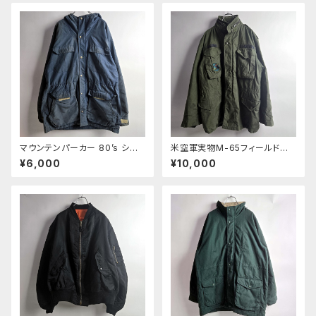
キ ヴィンテージ
マウンテンパーカー 80’s シエ
米空軍実物M-65フィールドジ
ラデザイン SIERRA DESIGINS
ャケット 90'sヴィンテージ 4T
¥6,000
¥10,000
60/40クロス 8本杉 タータンチ
Hモデル YKKジップ SO-SEW
ェック裏地 XL ブルー フェード
STYLES INC DLA100-87C-
ダメージジャンク
0591 M オリーブドラブ