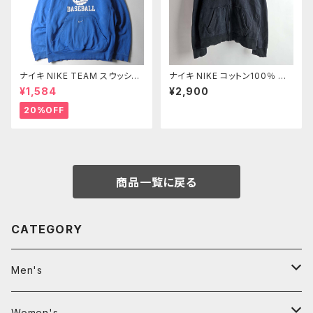
ナイキ NIKE TEAM スウッシュ
ナイキ NIKE コットン100％ デ
刺繍入 ベースボールチームプリ
ジタルロゴプリント フルジップス
¥1,584
¥2,900
ントスウェットパーカー プルオー
ウェットパーカー フーディー M
バー PREP BASEBALL S ブル
ブラック m0730-14
20%OFF
ー
商品一覧に戻る
CATEGORY
Men's
Clothing
Women's