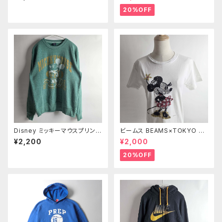
付 袖ウエストリブ 防寒 アウタ
MERCHANDISE 14/16 m080
ー L カーキ レディース
6-16
20%OFF
Disney ミッキーマウスプリント
ビームス BEAMS×TOKYO Di
クルーネックスウェットシャツ ト
sney SEA コットン100％ スパ
¥2,200
¥2,000
レーナー 裏起毛 M グリーン m
ンコールミニーマウスTシャツ X
0924-8
S ホワイト l0524-2
20%OFF