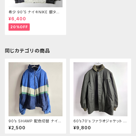
希少 90’S ナイキNIKE 銀タグ
スウッシュ刺繍ナイロンジャケッ
¥6,400
ト AIR 袖メッシュ オールド ヴィ
ンテージ ウインドランナー
20%OFF
同じカテゴリの商品
90’s SHAMP 配色切替 ナイロ
60’s70's ファラオジャケット シ
ンジャケット ライトアウター ビッ
アーズローバック Sears Oakb
¥2,500
¥9,800
グサイズXXL ブルー m1003-7
rook Sportswear TALONジ
ップ 裏ボア 襟袖ニットリブ カー