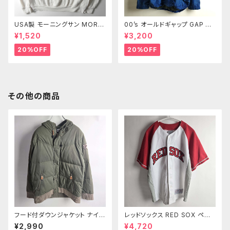
USA製 モーニングサン MORNI
00’s オールドギャップ GAP リ
NG SUN PETITE 90's プリン
ップストップナイロンジャケット
¥1,520
¥3,200
トスウェットシャツ トレーナー 2
メッシュライナー XL m0718-2
枚襟 葉っぱ ブドウ M ヴィンテ
3
20%OFF
20%OFF
ージ
その他の商品
フード付ダウンジャケット ナイキ
レッドソックス RED SOX ペド
NIKE ダウンパーカー ワッペン
ロイア ユニフォーム GENUINE
¥2,990
¥4,720