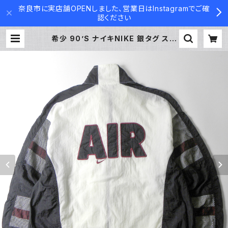
奈良市に実店舗OPENしました、営業日はInstagramでご確
認ください
希少 90’S ナイキNIKE 銀タグ スウ
ッシュ刺繍ナイロンジャケット AIR 袖
メッシュ オールド ヴィンテージ ウイ
ンドランナー | Used Clothing Co
ntainer