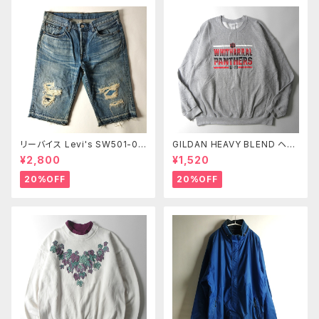
リーバイス Levi's SW501-00
GILDAN HEAVY BLEND ヘビ
43 13OZデニム ユーズドルック
ーブレンド プリントスウェットシ
¥2,800
¥1,520
ボタンフライ クラッシュ加工ハ
ャツ トレーナー 裏起毛 WHITH
ーフパンツ ショーツ L レディー
ARRAL PANTHERS アメフト X
20%OFF
20%OFF
ス m0723-7
L